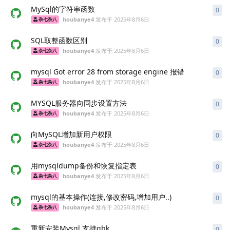
MySql的字符串函数
0
0
条
houbanye4
发布于
2025年8月6日
杂七杂八
SQL取整函数区别
0
0
条
houbanye4
发布于
2025年8月6日
杂七杂八
mysql Got error 28 from storage engine 报错
0
0
条
houbanye4
发布于
2025年8月6日
杂七杂八
MYSQL服务器向同步设置方法
0
0
条
houbanye4
发布于
2025年8月6日
杂七杂八
向MySQL增加新用户权限
0
0
条
houbanye4
发布于
2025年8月6日
杂七杂八
用mysqldump备份和恢复指定表
0
0
条
houbanye4
发布于
2025年8月6日
杂七杂八
mysql的基本操作(连接,修改密码,增加用户..)
0
0
条
houbanye4
发布于
2025年8月6日
杂七杂八
重新安装Mysql 支持gbk
0
0
条