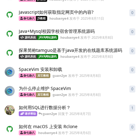
Javascript如何获取指定网页中的内容?
0
0
条
houbanye4
发布于
2025年8月11日
杂七杂八
JS教程
Java+Mysql校园学校宿舍管理系统源码
0
0
条
houbanye4
发布于
2025年8月8日
源码系统
JAVA网站源码
探果简称tamguo是基于java开发的在线题库系统源码
0
0
条
houbanye4
发布于
2025年8月8日
源码系统
JAVA网站源码
SpaceVim 安装和卸载
0
0
条
guan2ye
发布于
2025年8月8日
杂七杂八
其它教程
为什么停止维护 SpaceVim
0
0
条
guan2ye
发布于
2025年8月8日
杂七杂八
其它教程
如何用SQL进行数据分析？
1
1
条
guan2ye
回复于
2025年8月7日
请求帮助
如何在 macOS 上安装 Rclone
0
0
条
houbanye4
发布于
2025年8月6日
杂七杂八