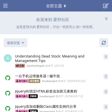
全部主题
欢迎来到 爱邦社区
这里是强大的 爱邦社区，讨论一些您关心 的一些东西。
最新回复
Understanding Dead Stock: Meaning and
0
0
条
A
Management Tips
Aathivithyah
发布于
2月21日
公告
一台手机运维服务器 ! 贼牛批
0
0
条
houbanye4
发布于
2025年8月22日
杂七杂八
其它教程
Jquery向指定HTML标签追加新元素教程
0
0
条
houbanye4
发布于
2025年8月11日
杂七杂八
JS教程
Jquery添加或删除Class属性实例代分享
0
0
条
houbanye4
发布于
2025年8月11日
杂七杂八
JS教程