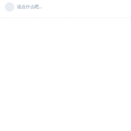
说点什么吧...
Copyright © 2023 by
i8n.com
声明：除非另有说明，否则本站内容依据
CC BY-SA 4.0
许可证进行授权，
转载请附上出处链接。